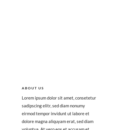
ABOUT US
Lorem ipsum dolor sit amet, consetetur
sadipscing elitr, sed diam nonumy
eirmod tempor invidunt ut labore et
dolore magna aliquyam erat, sed diam
voluptua. At vero eos et accusam et