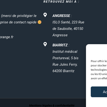
RETROUVEZ MOI À :
8
(merci de privilégier le
ANGRESSE
:
prise de contact rapide
ISLO Santé, 223 Rue
de Saubiolle, 40150
Angresse
range.fr
BIARRITZ
:
Institut médical
Postureval, 5 bis
Pour offrir l
Rue Jules Ferry,
pour stocker 
technologies
64200 Biarritz
ou les ID uni
avoir un effe
Ac
Mentions légales & confidentialité